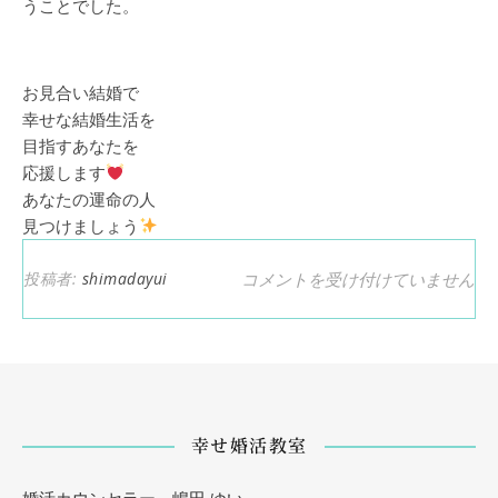
うことでした。
お見合い結婚で
幸せな結婚生活を
目指すあなたを
応援します
あなたの運命の人
見つけましょう
デートは｢一期一会｣と心得よ
は
投稿者:
shimadayui
コメントを受け付けていません
幸せ婚活教室
婚活カウンセラー 嶋田 ゆい