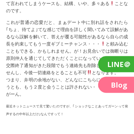
て言われてしまうケースも、結構、いや、多々ある
ことな
のです。
これが普通の恋愛だと、まぁデート中に別れ話をされたら
｢ちょ、待てよ｣てな感じで理由を詳しく聞いてみて誤解があ
るなら誤解を解いて、答えが覆る可能性があるなら自らの成
長を約束してもう一度ギブミーチャンス・・・
と頼み込む
こともできる、かもしれません。が！お見合いでは御断りは
原則仲人を通じてしてきただくことになっています、そして
LINE＠
交際終了通知がきた段階でもう連絡先も削除しなきゃいけま
せんし、今後一切連絡をとることも不可
となります。
つまり、弁明の余地がない、どんなにこちらに気持ちがあろ
Blog
うとも、もう２度と会うことは許されない・・のです。。。
がーん。
最近ネットニュースで見て驚いたのですが、｢ショックなことあってガーンって発
声するの中年以上だけ｣なんですって！