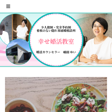
少人数制・完全予約制
看板のない隠れ家結婚相談所
幸せ婚活教室
婚活カウンセラー 嶋田 ゆい